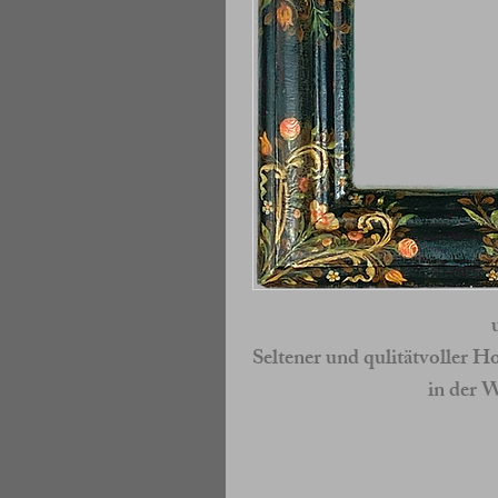
Seltener und qulitätvoller 
in der 