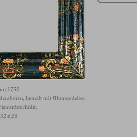
um 1750
Holzrahmen, bemalt mit Blumendekor
Wismuthtechnik.
32 x 28