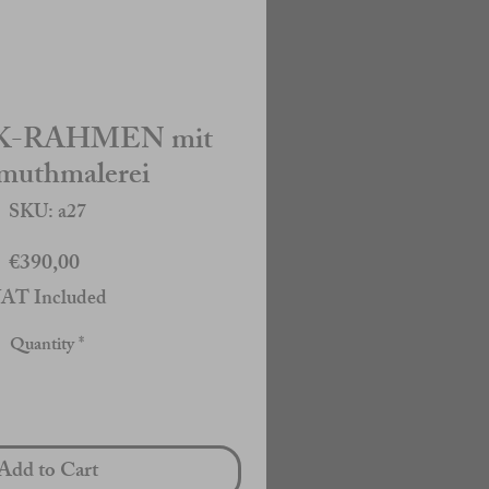
-RAHMEN mit
muthmalerei
SKU: a27
Price
€390,00
AT Included
Quantity
*
Add to Cart