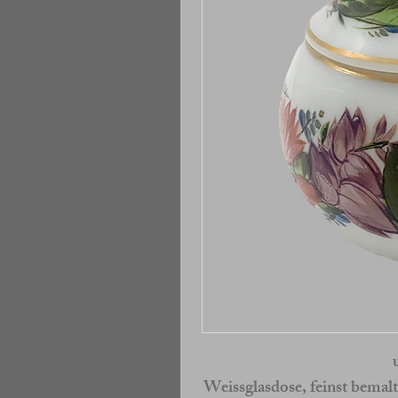
Weissglasdose, feinst bema