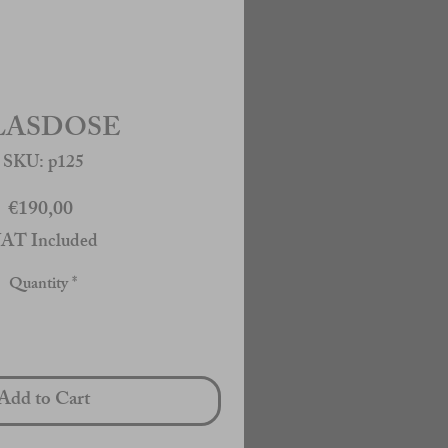
LASDOSE
SKU: p125
Price
€190,00
AT Included
Quantity
*
Add to Cart