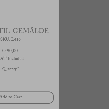
TIL-GEMÄLDE
SKU: L416
Price
€590,00
AT Included
Quantity
*
Add to Cart