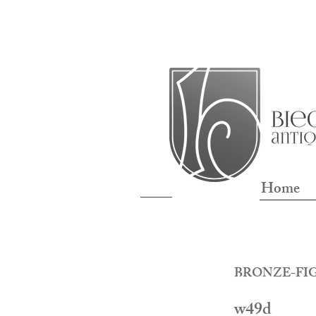
Home
BRONZE-FIGU
w49d