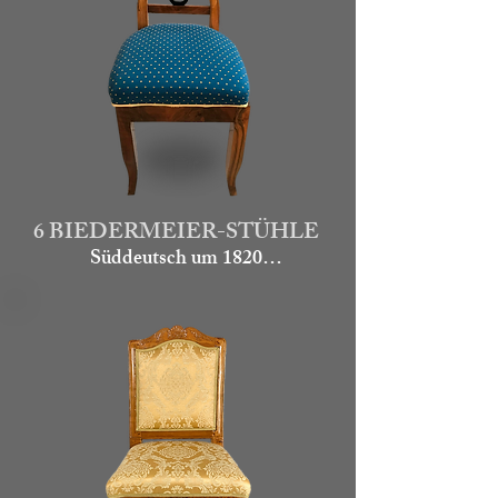
6 BIEDERMEIER-STÜHLE
Süddeutsch um 1820

Wunderschöner und seltener  Satz 
von 6 Biedermeierstühlen. Die 
Füße sind aus massivem 
Nussbaum hergestellt. Die Lehnen 
und Zargen mit Nuss-Nusswurzel 
furniert. Mittig ein ebonisiertes 