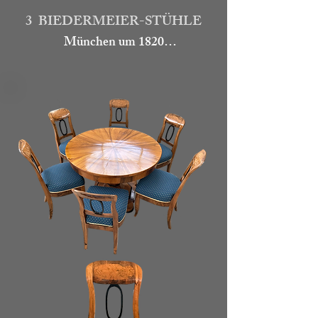
3 BIEDERMEIER-STÜHLE
München um 1820

Die Schaufel-Stühle sind aus 
massivem Kirschbaum  gefertigt, 
Lehne und Zargen teils furniert.

Poster mit Nesselbezug.

1.800.-

Art. go150