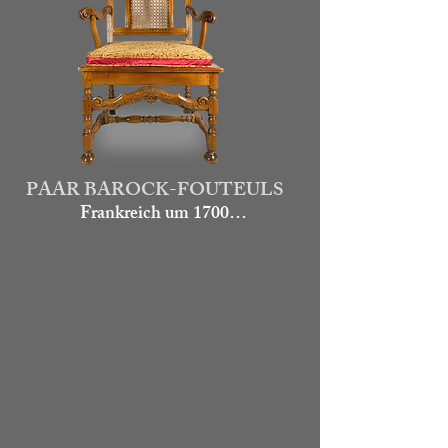
sind noch in einem guten Zustand.

1.900.-

Art.go50
PAAR BAROCK-FOUTEULS
Frankreich um 1700

Die Stühle sind aus Nussbaum 
gefertigt und reich beschnitzt. Die 
Füße sind gedrechselt und 
stabilisiert mit Querstreben. Sitz 
und Rückenlehne mit Flechtwerk, 
darauf ein Poster.

2.900.-
