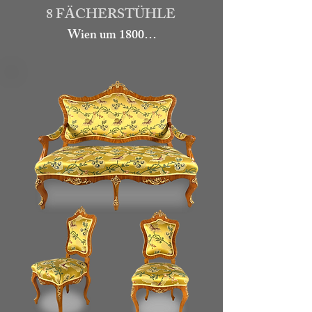
8 FÄCHERSTÜHLE
Wien um 1800

Der Seltene Satz aus 8 Stühlen wurde 
aus Nussbaum gefertigt. Die Lehne 
mit Palmdekor und die Zargen sind 
mit Nussbaumfurnier belegt. Die 
Stühle sind in einem guten Zustand, 
sollten aber Restauratorisch 
übergangen werden.

Höhe 95 cm

12.000.-

Art. gu309