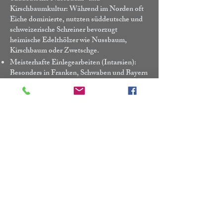
Kirschbaumkultur: Während im Norden oft
Eiche dominierte, nutzten süddeutsche und
schweizerische Schreiner bevorzugt
heimische Edelthölzer wie Nussbaum,
Kirschbaum oder Zwetschge.
Meisterhafte Einlegearbeiten (Intarsien):
Besonders in Franken, Schwaben und Bayern
entwickelte sich eine Blütezeit der
Intarsienkunst mit floralen, geometrischen
oder figürlichen Motiven.
Alpenländische Standfestigkeit: Schweizer
und österreichische Stühle und Bänke
überzeugen oft durch eine besonders solide,
konstruktive Holzverbindung, die
Jahrhunderte überdauert.
Antike Stühle, Sesseln &
Bänke im Wandel der
Epochen