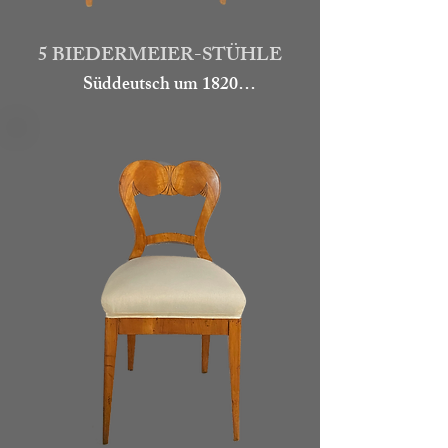
Höhe 112

5 BIEDERMEIER-STÜHLE
12.000.-

Süddeutsch um 1820

Art. w197
Die Stühle sind aus Nussbaum 
gefertigt.  Das Schild der Lehne 
wurde mit Wurzelmaser furniert 
und die Rundstäbe ebonisiert. 

Guter Erhaltungszustand, auch der 
Polster.

Höhe 95  cm

3.900.-

Art.gu309