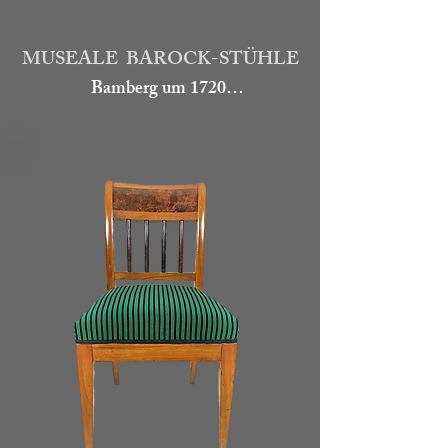
Art. go246
MUSEALE BAROCK-STÜHLE
Bamberg um 1720

Satz mit 4 seltenen Barockstühlen. 
Die geschwungen Lehnen, Zargen 
und Füße sind aus Nussbaum, 
allseitig reich beschnitzt mit 
Akanthusblättern und Voluten. 
Mittig der Lehne Intarsien mit 
Rautenmuster. Die Füße wurden mit 
einem Kreuzsteg verbunden, der von 
einem Pinienzapfen gekrönt wird. 
Die Stühle sind restauriert und neu 
bezogen
