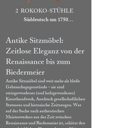
2 ROKOKO-STÜHLE
Süddeutsch um 1750

Nussbaum, reich beschnitzt mit 
Rokokomotiven. Die Stühle 
Antike Sitzmöbel:
wurden restauriert und neu 
Zeitlose Eleganz von der
bezogen.

Renaissance bis zum
Höhe 114

Biedermeier
4.900.-

Antike Sitzmöbel sind weit mehr als bloße
Art. go116
Gebrauchsgegenstände – sie sind
steingewordenes (und holzgewordenes)
Kunsthandwerk, Ausdruck gesellschaftlichen
Statusses und historische Zeitzeugen. Wer
auf der Suche nach authentischen
Meisterwerken aus der Zeit zwischen
Renaissance und Biedermeier ist, schätzt den