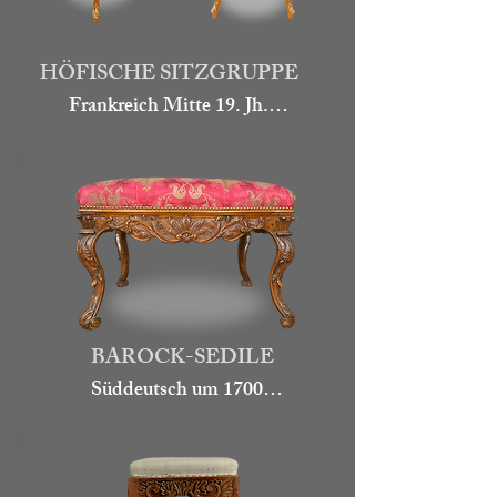
HÖFISCHE SITZGRUPPE
Frankreich Mitte 19. Jh.

Seltene und elegante Sitzgruppe, 
bestehend aus Sitzbank und

4 Stühlen. Die Gruppe wurde 
aus Königsholz gefertigt und teils 
damit auch furniert. Verziert 
wurden die Sitzmöbel mit 
feuervergoldetem Bronze-Zierrat. 
BAROCK-SEDILE
Auf den Lehnen wurde als 
Süddeutsch um 1700

Bekrönung Akanthusblätter 
Sedilien wurden als 
drapiert und als Einfassung feine 
Sitzgelegenheit im Altarraum 