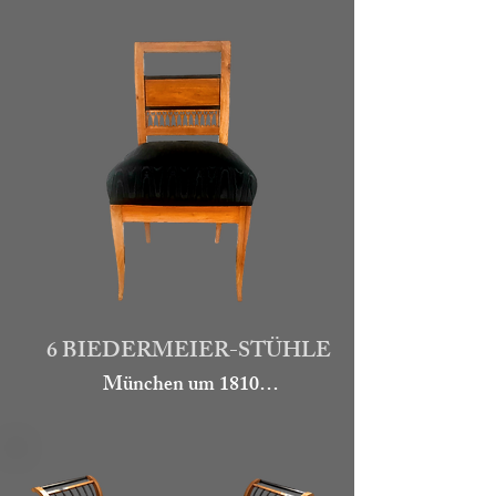
6 BIEDERMEIER-STÜHLE
München um 1810

Seltener Riss aus Kirschbaum mit 
filigranen Palmmotiven in den 
Lehnen, die auch teils furniert und 