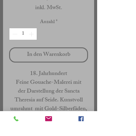
inkl. MwSt.
Anzahl
*
In den Warenkorb
18. Jahrhundert
Feine Gouache-Malerei mit
der Darstellung der Sancta
Theresia auf Seide. Kunstvoll
umrahmt mit Gold-Silberfäden,
Perlen und Glassteinen. Original
gefasster und vergoldeter
Barockrahmen.