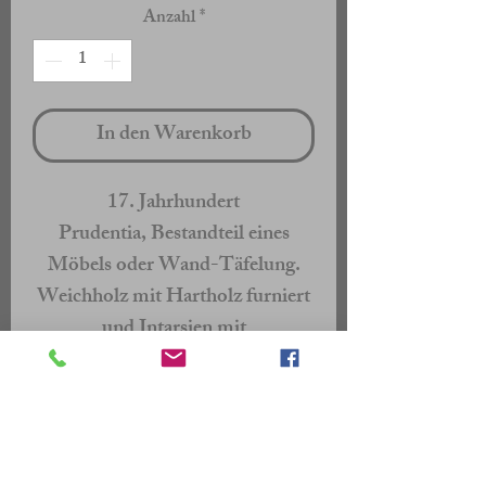
Anzahl
*
In den Warenkorb
17. Jahrhundert
Prudentia
, Bestandteil eines
Möbels oder Wand-Täfelung.
Weichholz mit Hartholz furniert
und Intarsien mit
Brandschattierungen.
47 x 25